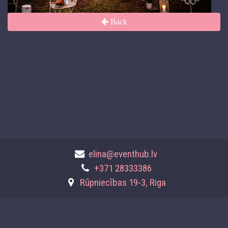
Back
elina@eventhub.lv
+371 28333386
Rūpniecības 19-3, Riga