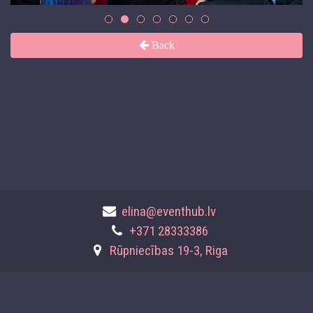
Back
elina@eventhub.lv
+371 28333386
Rūpniecības 19-3, Riga