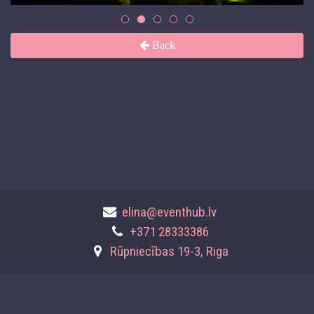
Back
elina@eventhub.lv
+371 28333386
Rūpniecības 19-3, Riga