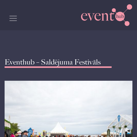
Eventhub – Saldējuma Festivāls