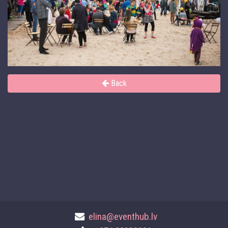
Back
elina@eventhub.lv