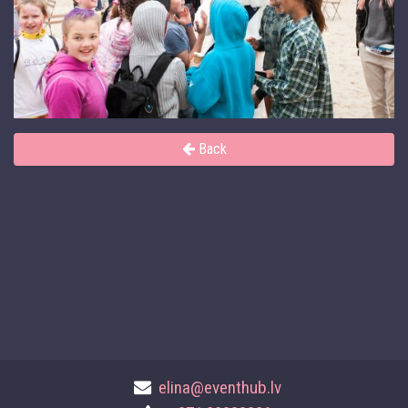
Back
elina@eventhub.lv