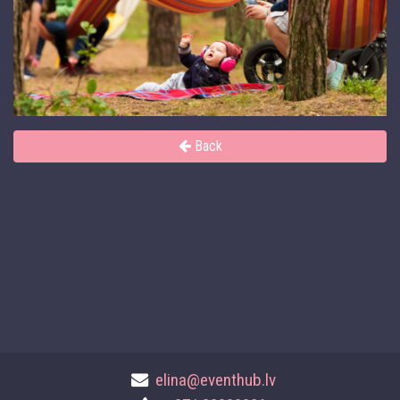
Back
elina@eventhub.lv