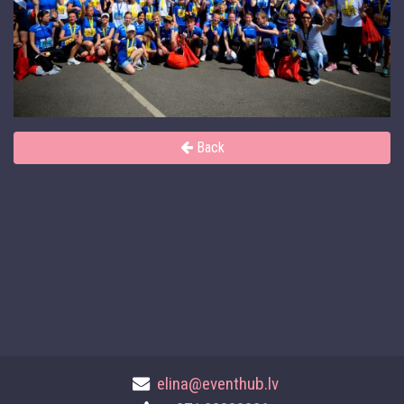
Back
elina@eventhub.lv