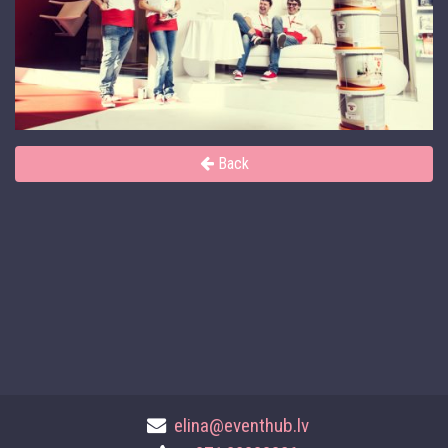
Back
elina@eventhub.lv