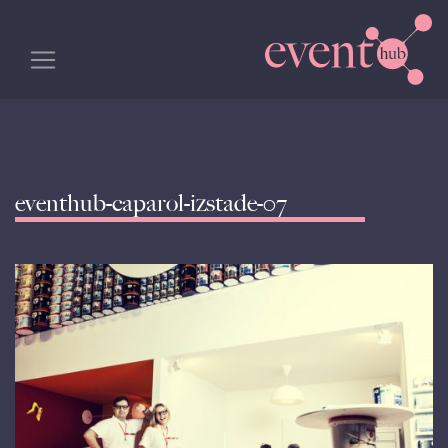
eventhub-caparol-izstade-07