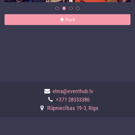
Back
elina@eventhub.lv
+371 28333386
Rūpniecības 19-3, Riga