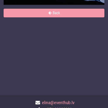
Back
elina@eventhub.lv