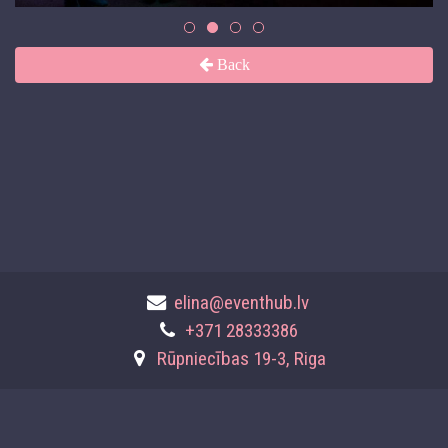
Back
elina@eventhub.lv
+371 28333386
Rūpniecības 19-3, Riga