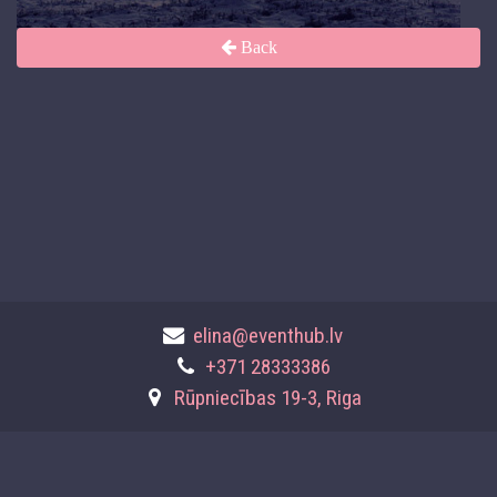
Back
elina@eventhub.lv
+371 28333386
Rūpniecības 19-3, Riga