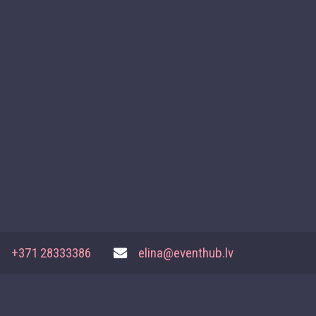
+371 28333386
elina@eventhub.lv