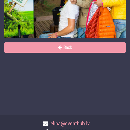
Back
elina@eventhub.lv