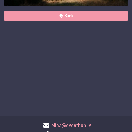
Back
elina@eventhub.lv