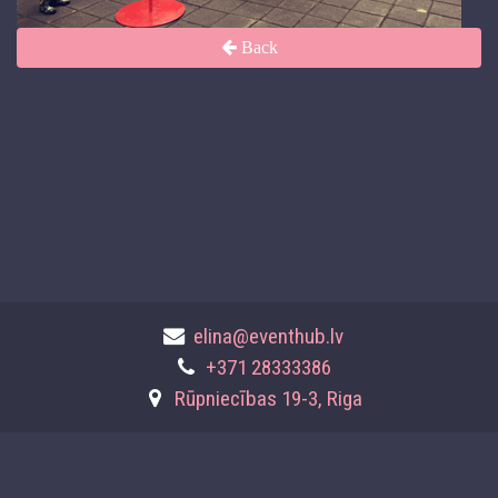
Back
elina@eventhub.lv
+371 28333386
Rūpniecības 19-3, Riga